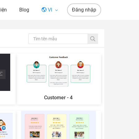
iện
Blog
VI
Đăng nhập
Customer - 4