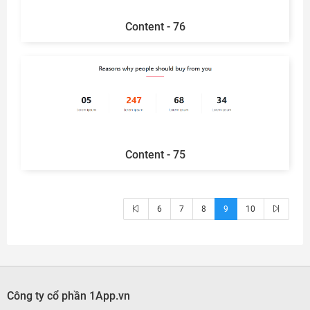
Content - 76
Content - 75
6
7
8
9
10
Công ty cổ phần 1App.vn